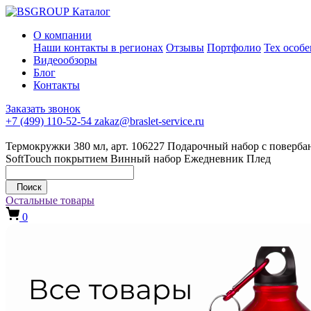
Каталог
О компании
Наши контакты в регионах
Отзывы
Портфолио
Тех особ
Видеообзоры
Блог
Контакты
Заказать звонок
+7 (499) 110-52-54
zakaz@braslet-service.ru
Термокружки 380 мл, арт. 106227
Подарочный набор с повербан
SoftTouch покрытием
Винный набор
Ежедневник
Плед
Поиск
Остальные товары
0