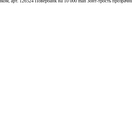
ком, арт. 126524
Повербанк на 10 000 mah
Зонт-трость прозрачн