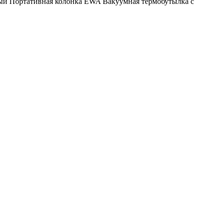
ый
Портативная колонка EWA
Вакуумная термобутылка с