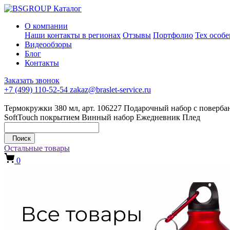
Каталог
О компании
Наши контакты в регионах
Отзывы
Портфолио
Тех особ
Видеообзоры
Блог
Контакты
Заказать звонок
+7 (499) 110-52-54
zakaz@braslet-service.ru
Термокружки 380 мл, арт. 106227
Подарочный набор с повербан
SoftTouch покрытием
Винный набор
Ежедневник
Плед
Поиск
Остальные товары
0