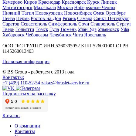
Кемерово
Киров
Краснодар
Красноярск
Курск
Липецк
Магнитогорск
Махачкала
Москва
Набережные Челны
Нижний Тагил
Новокузнецк
Новосибирск
Омск
Оренбург
Пенза
Пермь
Ростов-на-Дон
Рязань
Самара
Санкт-Петербург
Саратов
Севастополь
Симферополь
Сочи
Ставрополь
Сургут
Тверь
Тольятти
Томск
Тула
Тюмень
Улан-Удэ
Ульяновск
Уфа
Хабаровск
Чебоксары
Челябинск
Чита
Ярославль
ООО "БС ГРУПП"
ИНН 5260395952
КПП 526001001
ОГРН
1145260013403
Правовая информация
© BS Group - работаем с
2013
года
Контакты:
+7 (499) 110-52-54
zakaz@braslet-service.ru
Подписаться на рассылку
Каталог:
О компании
Контакты