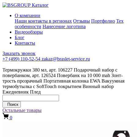
Каталог
О компании
Наши контакты в регионах
Отзывы
Портфолио
Тех
особенности
Нанесение логотипа
Видеообзоры
Блог
Контакты
Заказать звонок
+7 (499) 110-52-54
zakaz@braslet-service.ru
Термокружки 380 мл, арт. 106227
Подарочный набор с
повербанком, арт. 126524
Повербанк на 10 000 mah
Зонт-
трость прозрачный
Портативная колонка EWA
Вакуумная
термобутылка с SoftTouch покрытием
Винный набор
Ежедневник
Плед
Поиск
Остальные товары
0