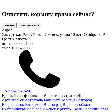
Очистить корзину прямо сейчас?
отмена
очистить все
Адрес:
Удмуртская Республика, Ижевск, улица 10 лет Октября, 32Р
График работы:
пн-пт 09:00–21:00;
сб,вс 10:00–20:00
+7-499-290-16-90
Единый телефон для всей России и стран СНГ
Архангельск
Астрахань
Балашиха
Барнаул
Белгород
Владивосток
Владимир
Волгоград
Воронеж область
Екатеринбург
Иваново
Ижевск
Иркутск
Казань
Калининград