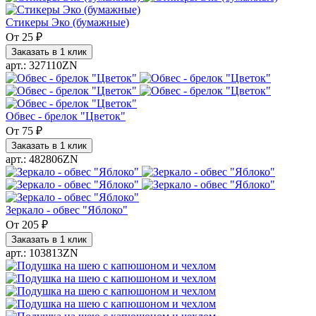
Стикеры Эко (бумажные)
От
25 ₽
Заказать в 1 клик
арт.: 327110ZN
Обвес - брелок "Цветок"
От
75 ₽
Заказать в 1 клик
арт.: 482806ZN
Зеркало - обвес "Яблоко"
От
205 ₽
Заказать в 1 клик
арт.: 103813ZN