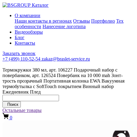
Каталог
О компании
Наши контакты в регионах
Отзывы
Портфолио
Тех
особенности
Нанесение логотипа
Видеообзоры
Блог
Контакты
Заказать звонок
+7 (499) 110-52-54
zakaz@braslet-service.ru
Термокружки 380 мл, арт. 106227
Подарочный набор с
повербанком, арт. 126524
Повербанк на 10 000 mah
Зонт-
трость прозрачный
Портативная колонка EWA
Вакуумная
термобутылка с SoftTouch покрытием
Винный набор
Ежедневник
Плед
Поиск
Остальные товары
0