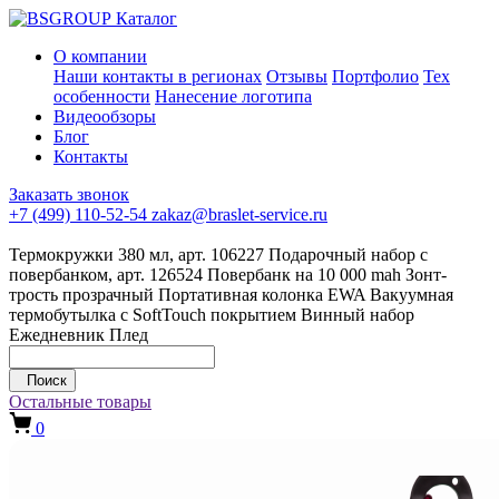
Каталог
О компании
Наши контакты в регионах
Отзывы
Портфолио
Тех
особенности
Нанесение логотипа
Видеообзоры
Блог
Контакты
Заказать звонок
+7 (499) 110-52-54
zakaz@braslet-service.ru
Термокружки 380 мл, арт. 106227
Подарочный набор с
повербанком, арт. 126524
Повербанк на 10 000 mah
Зонт-
трость прозрачный
Портативная колонка EWA
Вакуумная
термобутылка с SoftTouch покрытием
Винный набор
Ежедневник
Плед
Поиск
Остальные товары
0