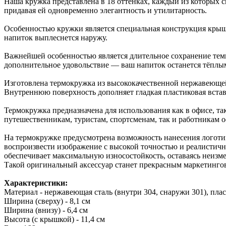
Наша кружка представлена в 18 оттенках, каждый из которых с
придавая ей одновременно элегантность и утилитарность.
Особенностью кружки является специальная конструкция крышк
напиток выплеснется наружу.
Важнейшей особенностью является длительное сохранение темп
дополнительное удовольствие — ваш напиток останется тёплы
Изготовлена термокружка из высококачественной нержавеющей с
Внутреннюю поверхность дополняет гладкая пластиковая вста
Термокружка предназначена для использования как в офисе, т
путешественникам, туристам, спортсменам, так и работникам 
На термокружке предусмотрена возможность нанесения логоти
воспроизвести изображение с высокой точностью и реалистичн
обеспечивает максимальную износостойкость, оставаясь неизм
Такой оригинальный аксессуар станет прекрасным маркетинго
Характеристики:
Материал - нержавеющая сталь (внутри 304, снаружи 301), пла
Ширина (сверху) - 8,1 см
Ширина (внизу) - 6,4 см
Высота (с крышкой) - 11,4 см