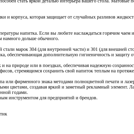
пособен стать яркой деталью интерьера вашего стола. Матовые 
и и корпуса, которая защищает от случайных разливов жидкосте
ературы напитка. Если вы любите наслаждаться горячим чаем и
м намного дольше обычного.
тали марок 304 (для внутренней части) и 301 (для внешней сто
вка, обеспечивающая дополнительную гигиеничность и защиту о
ак и на природе или в поездках, обеспечивая надежную сохранн
офисов, стремящимся сохранить свой напиток теплым на протяж
па или фирменного знака методами полноцветной печати и лазе
ыми цветами, создавая яркий и заметный рекламный элемент. Л
енной годами.
вым инструментом для предприятий и брендов.
стик