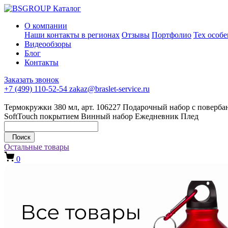
Каталог
О компании
Наши контакты в регионах
Отзывы
Портфолио
Тех особ
Видеообзоры
Блог
Контакты
Заказать звонок
+7 (499) 110-52-54
zakaz@braslet-service.ru
Термокружки 380 мл, арт. 106227
Подарочный набор с повербан
SoftTouch покрытием
Винный набор
Ежедневник
Плед
Поиск
Остальные товары
0