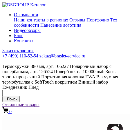
Каталог
О компании
Наши контакты в регионах
Отзывы
Портфолио
Тех
особенности
Нанесение логотипа
Видеообзоры
Блог
Контакты
Заказать звонок
+7 (499) 110-52-54
zakaz@braslet-service.ru
Термокружки 380 мл, арт. 106227
Подарочный набор с
повербанком, арт. 126524
Повербанк на 10 000 mah
Зонт-
трость прозрачный
Портативная колонка EWA
Вакуумная
термобутылка с SoftTouch покрытием
Винный набор
Ежедневник
Плед
Поиск
Остальные товары
0