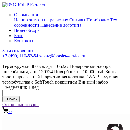
Каталог
О компании
Наши контакты в регионах
Отзывы
Портфолио
Тех
особенности
Нанесение логотипа
Видеообзоры
Блог
Контакты
Заказать звонок
+7 (499) 110-52-54
zakaz@braslet-service.ru
Термокружки 380 мл, арт. 106227
Подарочный набор с
повербанком, арт. 126524
Повербанк на 10 000 mah
Зонт-
трость прозрачный
Портативная колонка EWA
Вакуумная
термобутылка с SoftTouch покрытием
Винный набор
Ежедневник
Плед
Поиск
Остальные товары
0