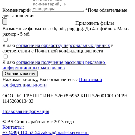
Комментарий
*
Поля обязательные
для заполнения
Приложить файлы
Возможные форматы - cdr, pdf, png, jpg. До 4-х файлов. Макс.
размер - 5 мб.
Я даю
согласие на обработку персональных данных
в
соответствии с Политикой конфиденциальности
Я даю
согласие на получение рассылки рекламно-
информационных материалов
Нажимая кнопку, Вы соглашаетесь с
Политикой
конфиденциальности
ООО "БС ГРУПП"
ИНН 5260395952
КПП 526001001
ОГРН
1145260013403
Правовая информация
© BS Group - работаем с
2013
года
Контакты:
+7 (499) 110-52-54
zakaz@braslet-service.ru