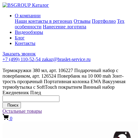
Каталог
О компании
Наши контакты в регионах
Отзывы
Портфолио
Тех
особенности
Нанесение логотипа
Видеообзоры
Блог
Контакты
Заказать звонок
+7 (499) 110-52-54
zakaz@braslet-service.ru
Термокружки 380 мл, арт. 106227
Подарочный набор с
повербанком, арт. 126524
Повербанк на 10 000 mah
Зонт-
трость прозрачный
Портативная колонка EWA
Вакуумная
термобутылка с SoftTouch покрытием
Винный набор
Ежедневник
Плед
Поиск
Остальные товары
0