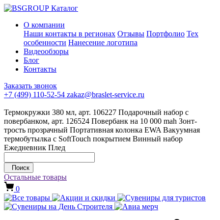
Каталог
О компании
Наши контакты в регионах
Отзывы
Портфолио
Тех
особенности
Нанесение логотипа
Видеообзоры
Блог
Контакты
Заказать звонок
+7 (499) 110-52-54
zakaz@braslet-service.ru
Термокружки 380 мл, арт. 106227
Подарочный набор с
повербанком, арт. 126524
Повербанк на 10 000 mah
Зонт-
трость прозрачный
Портативная колонка EWA
Вакуумная
термобутылка с SoftTouch покрытием
Винный набор
Ежедневник
Плед
Поиск
Остальные товары
0