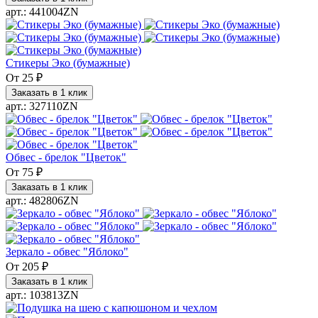
арт.: 441004ZN
Стикеры Эко (бумажные)
От
25 ₽
Заказать в 1 клик
арт.: 327110ZN
Обвес - брелок "Цветок"
От
75 ₽
Заказать в 1 клик
арт.: 482806ZN
Зеркало - обвес "Яблоко"
От
205 ₽
Заказать в 1 клик
арт.: 103813ZN