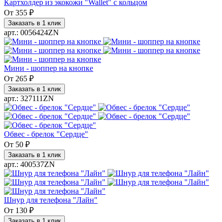
Картхолдер из экокожи "Wallet" с кольцом
От
355 ₽
Заказать в 1 клик
арт.: 0056424ZN
Мини - шоппер на кнопке
От
265 ₽
Заказать в 1 клик
арт.: 327111ZN
Обвес - брелок "Сердце"
От
50 ₽
Заказать в 1 клик
арт.: 400537ZN
Шнур для телефона "Лайн"
От
130 ₽
Заказать в 1 клик