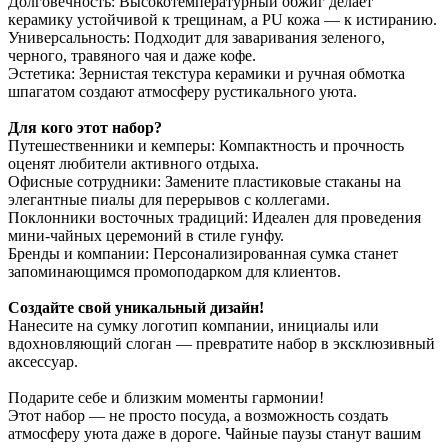
Долговечность: Высокотемпературный обжиг делает
керамику устойчивой к трещинам, а PU кожа — к истиранию.
Универсальность: Подходит для заваривания зеленого,
черного, травяного чая и даже кофе.
Эстетика: Зернистая текстура керамики и ручная обмотка
шпагатом создают атмосферу рустикального уюта.
Для кого этот набор?
Путешественники и кемперы: Компактность и прочность
оценят любители активного отдыха.
Офисные сотрудники: Замените пластиковые стаканы на
элегантные пиалы для перерывов с коллегами.
Поклонники восточных традиций: Идеален для проведения
мини-чайных церемоний в стиле гунфу.
Бренды и компании: Персонализированная сумка станет
запоминающимся промоподарком для клиентов.
Создайте свой уникальный дизайн!
Нанесите на сумку логотип компании, инициалы или
вдохновляющий слоган — превратите набор в эксклюзивный
аксессуар.
Подарите себе и близким моменты гармонии!
Этот набор — не просто посуда, а возможность создать
атмосферу уюта даже в дороге. Чайные паузы станут вашим