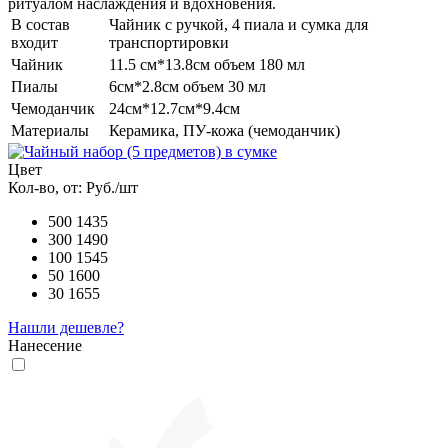
ритуалом наслаждения и вдохновения.
В состав
Чайник с ручкой, 4 пиала и сумка для
входит
транспортировки
Чайник
11.5 см*13.8см объем 180 мл
Пиалы
6см*2.8см объем 30 мл
Чемоданчик
24см*12.7см*9.4см
Материалы
Керамика, ПУ-кожа (чемоданчик)
Цвет
Кол-во, от:
Руб./шт
500
1435
300
1490
100
1545
50
1600
30
1655
Нашли дешевле?
Нанесение