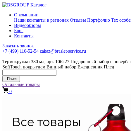
Каталог
О компании
Наши контакты в регионах
Отзывы
Портфолио
Тех особ
Видеообзоры
Блог
Контакты
Заказать звонок
+7 (499) 110-52-54
zakaz@braslet-service.ru
Термокружки 380 мл, арт. 106227
Подарочный набор с повербан
SoftTouch покрытием
Винный набор
Ежедневник
Плед
Поиск
Остальные товары
0