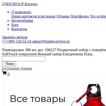
Каталог
О компании
Наши контакты в регионах
Отзывы
Портфолио
Тех особ
Видеообзоры
Блог
Контакты
Заказать звонок
+7 (499) 110-52-54
zakaz@braslet-service.ru
Термокружки 380 мл, арт. 106227
Подарочный набор с повербан
SoftTouch покрытием
Винный набор
Ежедневник
Плед
Поиск
Остальные товары
0