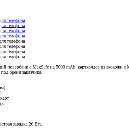
й повербанк с MagSafe на 5000 mAh, картхолдер из экокожи с 
под бренд заказчика.
м).
).
карт).
).
страя зарядка 20 Вт).