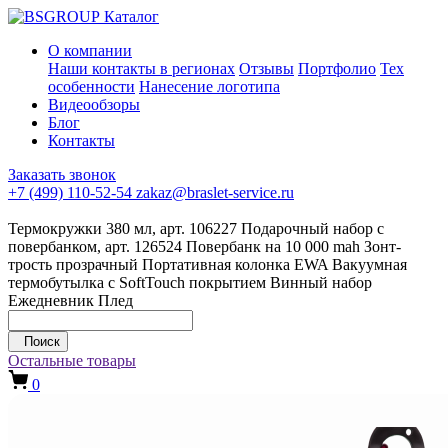
Каталог
О компании
Наши контакты в регионах
Отзывы
Портфолио
Тех
особенности
Нанесение логотипа
Видеообзоры
Блог
Контакты
Заказать звонок
+7 (499) 110-52-54
zakaz@braslet-service.ru
Термокружки 380 мл, арт. 106227
Подарочный набор с
повербанком, арт. 126524
Повербанк на 10 000 mah
Зонт-
трость прозрачный
Портативная колонка EWA
Вакуумная
термобутылка с SoftTouch покрытием
Винный набор
Ежедневник
Плед
Поиск
Остальные товары
0