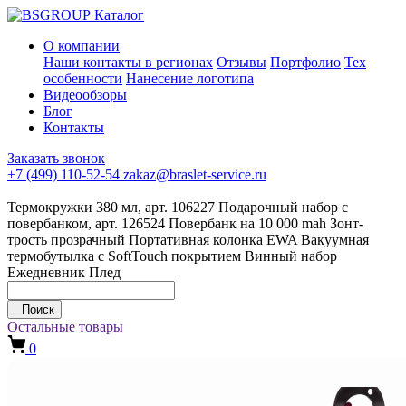
Каталог
О компании
Наши контакты в регионах
Отзывы
Портфолио
Тех
особенности
Нанесение логотипа
Видеообзоры
Блог
Контакты
Заказать звонок
+7 (499) 110-52-54
zakaz@braslet-service.ru
Термокружки 380 мл, арт. 106227
Подарочный набор с
повербанком, арт. 126524
Повербанк на 10 000 mah
Зонт-
трость прозрачный
Портативная колонка EWA
Вакуумная
термобутылка с SoftTouch покрытием
Винный набор
Ежедневник
Плед
Поиск
Остальные товары
0