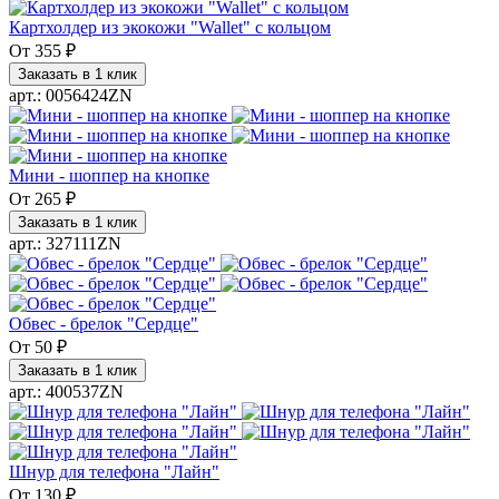
Картхолдер из экокожи "Wallet" с кольцом
От
355 ₽
Заказать в 1 клик
арт.: 0056424ZN
Мини - шоппер на кнопке
От
265 ₽
Заказать в 1 клик
арт.: 327111ZN
Обвес - брелок "Сердце"
От
50 ₽
Заказать в 1 клик
арт.: 400537ZN
Шнур для телефона "Лайн"
От
130 ₽