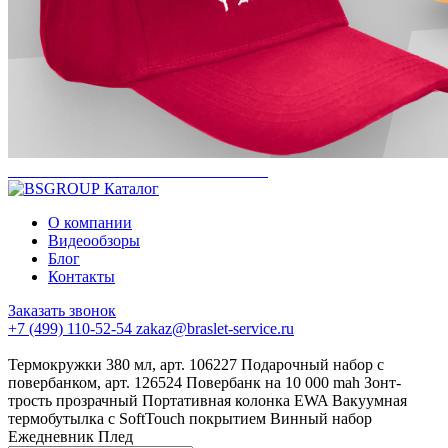
Каталог
О компании
Видеообзоры
Блог
Контакты
Заказать звонок
+7 (499) 110-52-54
zakaz@braslet-service.ru
Термокружки 380 мл, арт. 106227
Подарочный набор с
повербанком, арт. 126524
Повербанк на 10 000 mah
Зонт-
трость прозрачный
Портативная колонка EWA
Вакуумная
термобутылка с SoftTouch покрытием
Винный набор
Ежедневник
Плед