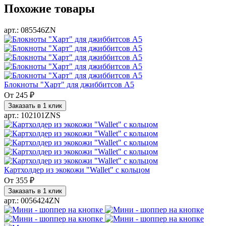
Похожие товары
арт.: 085546ZN
Блокноты "Харт" для джиббитсов А5
От
245 ₽
Заказать в 1 клик
арт.: 102101ZNS
Картхолдер из экокожи "Wallet" с кольцом
От
355 ₽
Заказать в 1 клик
арт.: 0056424ZN