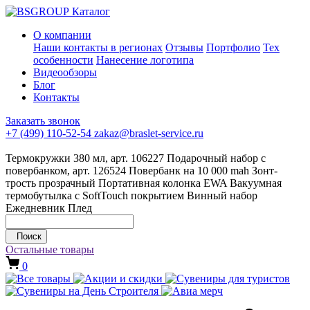
Каталог
О компании
Наши контакты в регионах
Отзывы
Портфолио
Тех
особенности
Нанесение логотипа
Видеообзоры
Блог
Контакты
Заказать звонок
+7 (499) 110-52-54
zakaz@braslet-service.ru
Термокружки 380 мл, арт. 106227
Подарочный набор с
повербанком, арт. 126524
Повербанк на 10 000 mah
Зонт-
трость прозрачный
Портативная колонка EWA
Вакуумная
термобутылка с SoftTouch покрытием
Винный набор
Ежедневник
Плед
Поиск
Остальные товары
0