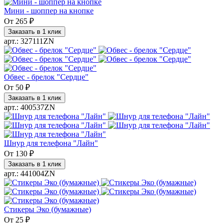
Мини - шоппер на кнопке
От
265 ₽
Заказать в 1 клик
арт.: 327111ZN
Обвес - брелок "Сердце"
От
50 ₽
Заказать в 1 клик
арт.: 400537ZN
Шнур для телефона "Лайн"
От
130 ₽
Заказать в 1 клик
арт.: 441004ZN
Стикеры Эко (бумажные)
От
25 ₽