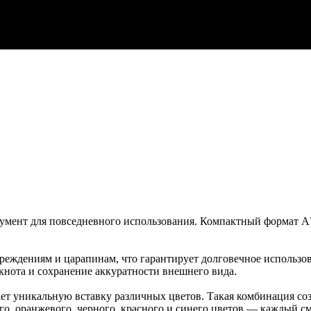
умент для повседневного использования. Компактный формат А7
овреждениям и царапинам, что гарантирует долговечное использ
кнота и сохранение аккуратности внешнего вида.
ет уникальную вставку различных цветов. Такая комбинация с
, оранжевого, черного, красного и синего цветов — каждый см