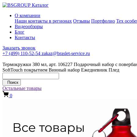
Каталог
О компании
Наши контакты в регионах
Отзывы
Портфолио
Тех особ
Видеообзоры
Блог
Контакты
Заказать звонок
+7 (499) 110-52-54
zakaz@braslet-service.ru
Термокружки 380 мл, арт. 106227
Подарочный набор с повербан
SoftTouch покрытием
Винный набор
Ежедневник
Плед
Поиск
Остальные товары
0