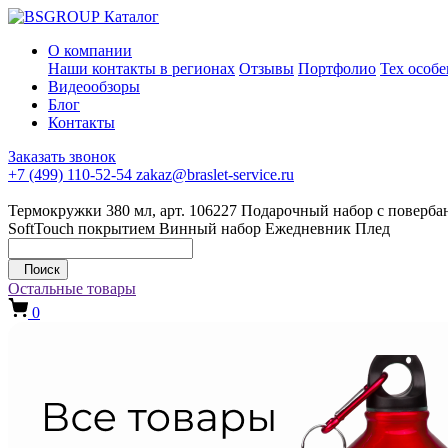
Каталог
О компании
Наши контакты в регионах
Отзывы
Портфолио
Тех особ
Видеообзоры
Блог
Контакты
Заказать звонок
+7 (499) 110-52-54
zakaz@braslet-service.ru
Термокружки 380 мл, арт. 106227
Подарочный набор с повербан
SoftTouch покрытием
Винный набор
Ежедневник
Плед
Поиск
Остальные товары
0