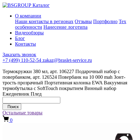
Каталог
О компании
Наши контакты в регионах
Отзывы
Портфолио
Тех
особенности
Нанесение логотипа
Видеообзоры
Блог
Контакты
Заказать звонок
+7 (499) 110-52-54
zakaz@braslet-service.ru
Термокружки 380 мл, арт. 106227
Подарочный набор с
повербанком, арт. 126524
Повербанк на 10 000 mah
Зонт-
трость прозрачный
Портативная колонка EWA
Вакуумная
термобутылка с SoftTouch покрытием
Винный набор
Ежедневник
Плед
Поиск
Остальные товары
0