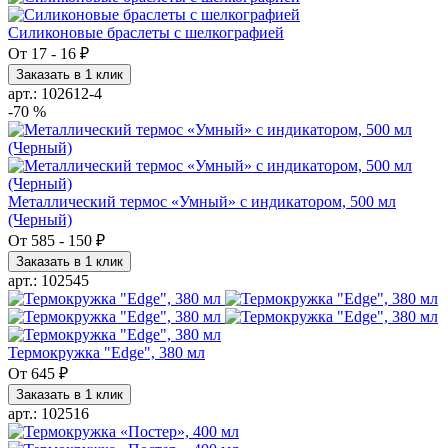
Силиконовые браслеты с шелкографией
От
17
-
16 ₽
Заказать в 1 клик
арт.: 102612-4
-70 %
Металлический термос «Умный» с индикатором, 500 мл
(Черный)
От
585
-
150 ₽
Заказать в 1 клик
арт.: 102545
Термокружка "Edge", 380 мл
От
645 ₽
Заказать в 1 клик
арт.: 102516