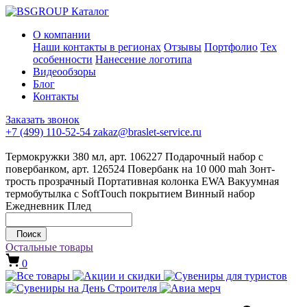
Каталог
О компании
Наши контакты в регионах
Отзывы
Портфолио
Тех
особенности
Нанесение логотипа
Видеообзоры
Блог
Контакты
Заказать звонок
+7 (499) 110-52-54
zakaz@braslet-service.ru
Термокружки 380 мл, арт. 106227
Подарочный набор с
повербанком, арт. 126524
Повербанк на 10 000 mah
Зонт-
трость прозрачный
Портативная колонка EWA
Вакуумная
термобутылка с SoftTouch покрытием
Винный набор
Ежедневник
Плед
Поиск
Остальные товары
0