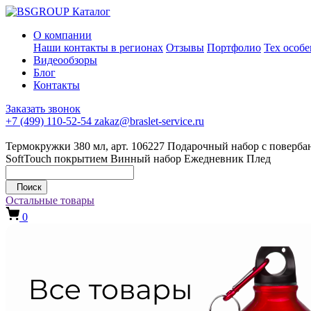
Каталог
О компании
Наши контакты в регионах
Отзывы
Портфолио
Тех особ
Видеообзоры
Блог
Контакты
Заказать звонок
+7 (499) 110-52-54
zakaz@braslet-service.ru
Термокружки 380 мл, арт. 106227
Подарочный набор с повербан
SoftTouch покрытием
Винный набор
Ежедневник
Плед
Поиск
Остальные товары
0