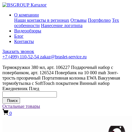
Каталог
О компании
Наши контакты в регионах
Отзывы
Портфолио
Тех
особенности
Нанесение логотипа
Видеообзоры
Блог
Контакты
Заказать звонок
+7 (499) 110-52-54
zakaz@braslet-service.ru
Термокружки 380 мл, арт. 106227
Подарочный набор с
повербанком, арт. 126524
Повербанк на 10 000 mah
Зонт-
трость прозрачный
Портативная колонка EWA
Вакуумная
термобутылка с SoftTouch покрытием
Винный набор
Ежедневник
Плед
Поиск
Остальные товары
0