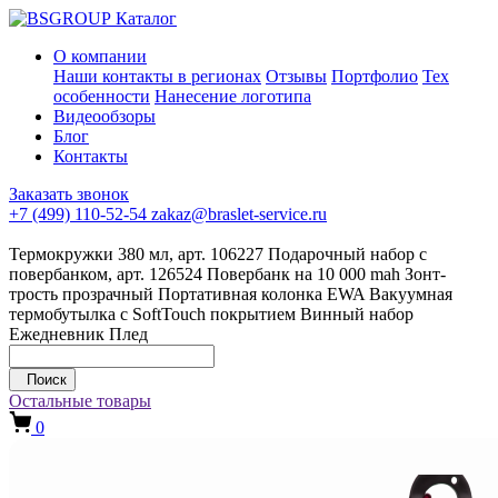
Каталог
О компании
Наши контакты в регионах
Отзывы
Портфолио
Тех
особенности
Нанесение логотипа
Видеообзоры
Блог
Контакты
Заказать звонок
+7 (499) 110-52-54
zakaz@braslet-service.ru
Термокружки 380 мл, арт. 106227
Подарочный набор с
повербанком, арт. 126524
Повербанк на 10 000 mah
Зонт-
трость прозрачный
Портативная колонка EWA
Вакуумная
термобутылка с SoftTouch покрытием
Винный набор
Ежедневник
Плед
Поиск
Остальные товары
0