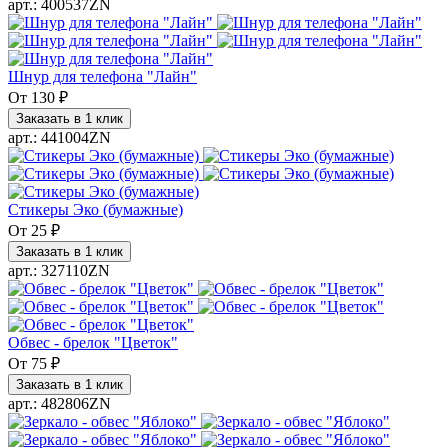
арт.: 400537ZN
Шнур для телефона "Лайн"
От
130 ₽
Заказать в 1 клик
арт.: 441004ZN
Стикеры Эко (бумажные)
От
25 ₽
Заказать в 1 клик
арт.: 327110ZN
Обвес - брелок "Цветок"
От
75 ₽
Заказать в 1 клик
арт.: 482806ZN