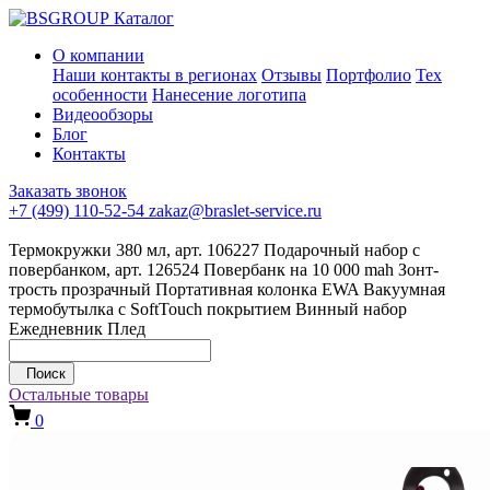
Каталог
О компании
Наши контакты в регионах
Отзывы
Портфолио
Тех
особенности
Нанесение логотипа
Видеообзоры
Блог
Контакты
Заказать звонок
+7 (499) 110-52-54
zakaz@braslet-service.ru
Термокружки 380 мл, арт. 106227
Подарочный набор с
повербанком, арт. 126524
Повербанк на 10 000 mah
Зонт-
трость прозрачный
Портативная колонка EWA
Вакуумная
термобутылка с SoftTouch покрытием
Винный набор
Ежедневник
Плед
Поиск
Остальные товары
0