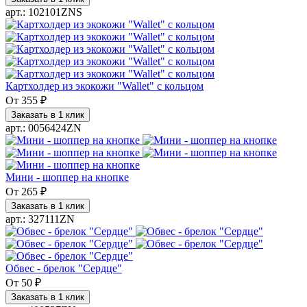
арт.: 102101ZNS
Картхолдер из экокожи "Wallet" с кольцом
От
355 ₽
Заказать в 1 клик
арт.: 0056424ZN
Мини - шоппер на кнопке
От
265 ₽
Заказать в 1 клик
арт.: 327111ZN
Обвес - брелок "Сердце"
От
50 ₽
Заказать в 1 клик